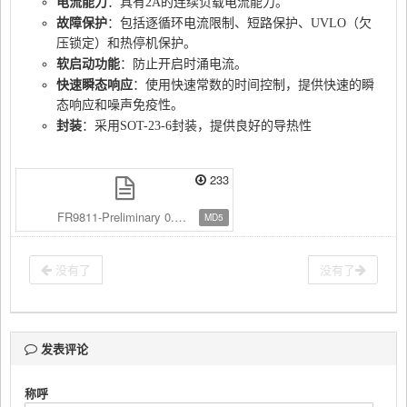
电流能力
：具有2A的连续负载电流能力。
故障保护
：包括逐循环电流限制、短路保护、UVLO（欠
压锁定）和热停机保护。
软启动功能
：防止开启时涌电流。
快速瞬态响应
：使用快速常数的时间控制，提供快速的瞬
态响应和噪声免疫性。
封装
：采用SOT-23-6封装，提供良好的导热性
233
FR9811-Preliminary 0.2-JUL-2022.pdf
MD5
没有了
没有了
发表评论
称呼