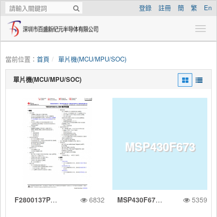
登錄
註冊
簡
繁
En
當前位置：
首頁
單片機(MCU/MPU/SOC)
單片機(MCU/MPU/SOC)
MSP430F673
F2800137PMR 具有 120MHz 頻率、256KB 閃存、FPU 和 TMU 的 C2000™ MCU
6832
MSP430F6736IPZR 具有 3 箇 Σ-Δ ADC、LCD、實時時鐘、128KB 閃存、8KB RAM 的單相計量 SoC
5359