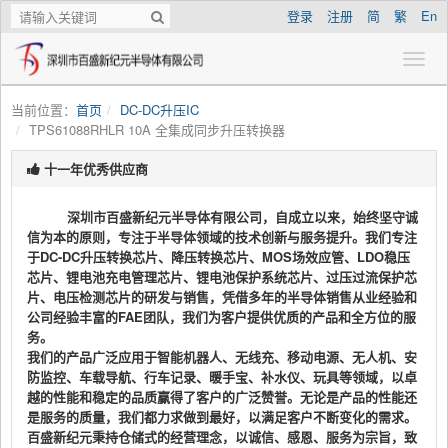
登录
注册
简
繁
En
当前位置：
首页
DC-DC升压IC
TPS61088RHLR 10A 全集成同步升压转换器
十一年优秀供应商
深圳市百盛新纪元半导体有限公司，自成立以来，始终坚守诚
信为本的原则，专注于半导体领域的技术创新与服务提升。我们专注
于DC-DC升压转换芯片、降压转换芯片、MOS场效应管、LDO稳压
芯片、锂电池充电管理芯片、锂电池保护系统芯片、过压过流保护芯
片、电压检测芯片的研发与销售，凭借多年的半导体销售从业经验和
公司经验丰富的FAE团队，我们为客户提供优质的产品和全方位的服
务。
我们的产品广泛应用于智能机器人、无线充、移动电源、无人机、安
防监控、车载导航、行车记录、暖手宝、补水仪、玩具等领域，以卓
越的性能和稳定的品质赢得了客户的广泛赞誉。无论是产品的性能还
是服务的质量，我们都力求做到最好，以满足客户不断变化的需求。
百盛新纪元秉持仓储式的经营理念，以诚信、感恩、服务为宗旨，致