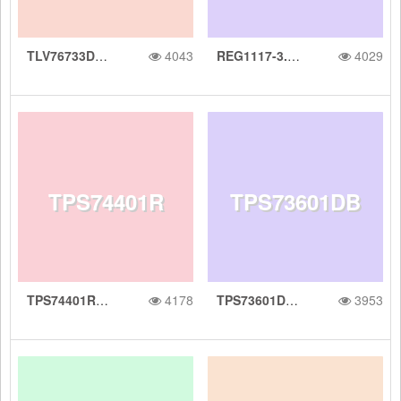
TLV76733DRVR 具有可调节输出和固定输出的 1A、16V 正电压低压降 (LDO) 线性稳压器
4043
REG1117-3.3/2K5 800mA 15V 线性稳压器
4029
VR 具有可调
3/2K5 800m
TPS74401R
TPS73601DB
节输出和固定
A 15V 线性稳
TPS74401RGWR 单路输出 LDO、3.0A、可调节电压（0.8 至 3.3V）、快速瞬态响应、可编程软启动
4178
TPS73601DBVR 单路输出 LDO、400mA、可调节电压（1.2 至 5.5V）、无电容、低噪声、反向电流保护
3953
GWR 单路输
VR 单路输出
输出的 1A、1
压器