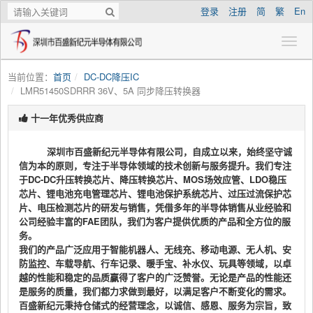
登录
注册
简
繁
En
当前位置：
首页
DC-DC降压IC
LMR51450SDRRR 36V、5A 同步降压转换器
十一年优秀供应商
深圳市百盛新纪元半导体有限公司，自成立以来，始终坚守诚
信为本的原则，专注于半导体领域的技术创新与服务提升。我们专注
于DC-DC升压转换芯片、降压转换芯片、MOS场效应管、LDO稳压
芯片、锂电池充电管理芯片、锂电池保护系统芯片、过压过流保护芯
片、电压检测芯片的研发与销售，凭借多年的半导体销售从业经验和
公司经验丰富的FAE团队，我们为客户提供优质的产品和全方位的服
务。
我们的产品广泛应用于智能机器人、无线充、移动电源、无人机、安
防监控、车载导航、行车记录、暖手宝、补水仪、玩具等领域，以卓
越的性能和稳定的品质赢得了客户的广泛赞誉。无论是产品的性能还
是服务的质量，我们都力求做到最好，以满足客户不断变化的需求。
百盛新纪元秉持仓储式的经营理念，以诚信、感恩、服务为宗旨，致