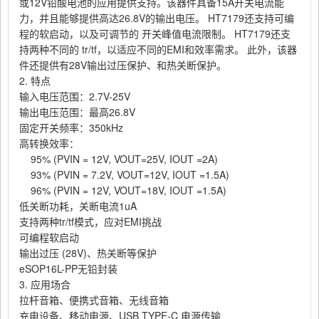
或12V铅酸电池的应用提供支持。该器件具备15A开关电流能
力，并且能够提供高达26.8V的输出电压。 HT7179还支持可编
程的软启动，以及可调节的 开关峰值电流限制。 HT7179还支
持两种不同的 tr/tf，以适应不同的EMI和效率需求。 此外，该器
件还提供有28V输出过压保护、和热关断保护。
2. 特点
输入电压范围：
2.7V-25V
输出电压范围：最高
26.8V
固定开关频率：
350kHz
高转换效率：
95% (PVIN = 12V, VOUT=25V, IOUT =2A)
93% (PVIN = 7.2V, VOUT=12V, IOUT =1.5A)
96% (PVIN = 12V, VOUT=18V, IOUT =1.5A)
低关断功耗，关断电流
1uA
支持两种
tr/tf模式，应对EMI挑战
可编程软启动
输出过压
(28V)、热关断等保护
eSOP16L-PP无铅封装
3. 应用场合
拉杆音箱、便携式音箱、无线音箱
充电设备、移动电源、
USB TYPE-C 电源传输