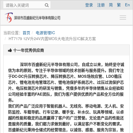
登录
注册
简
繁
En
当前位置：
首页
电源管理IC
HT7179 12V升24V内置MOS大电流升压IC解决方案
十一年优秀供应商
深圳市百盛新纪元半导体有限公司，自成立以来，始终坚守诚
信为本的原则，专注于半导体领域的技术创新与服务提升。我们专注
于DC-DC升压转换芯片、降压转换芯片、MOS场效应管、LDO稳压
芯片、锂电池充电管理芯片、锂电池保护系统芯片、过压过流保护芯
片、电压检测芯片的研发与销售，凭借多年的半导体销售从业经验和
公司经验丰富的FAE团队，我们为客户提供优质的产品和全方位的服
务。
我们的产品广泛应用于智能机器人、无线充、移动电源、无人机、安
防监控、车载导航、行车记录、暖手宝、补水仪、玩具等领域，以卓
越的性能和稳定的品质赢得了客户的广泛赞誉。无论是产品的性能还
是服务的质量，我们都力求做到最好，以满足客户不断变化的需求。
百盛新纪元秉持仓储式的经营理念，以诚信、感恩、服务为宗旨，致