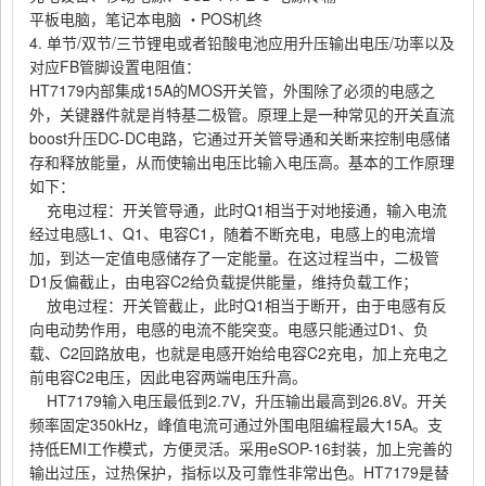
平板电脑，笔记本电脑
・
POS机终
4.
单节
/双节/三节锂电或者铅酸电池应用升压输出电压/功率以及
对应FB管脚设置电阻值：
HT7179内部集成15A的MOS开关管，外围除了必须的电感之
外，关键器件就是肖特基二极管。原理上是一种常见的开关直流
boost升压DC-DC电路，它
通过开关管导通和关断来控制电感储
存和释放能量，从而使输出电压比输入电压高。基本的工作原理
如下：
充电过程：开关管导通，此时Q1相当于对地接通，输入电流
经过电感L1、Q1、电容C1，随着不断充电，电感上的电流增
加，到达一定值电感储存了一定能量。在这过程当中，二极管
D1反偏截止，由电容C2给负载提供能量，维持负载工作；
放电过程：开关管截止，此时Q1相当于断开，由于电感有反
向电动势作用，电感的电流不能突变。电感只能通过D1、负
载、C2回路放电，也就是电感开始给电容C2充电，加上充电之
前电容C2电压，因此电容两端电压升高。
HT7179输入电压最低到2.7V，升压输出最高到26.8V。开关
频率固定350kHz，峰值电流可通过外围电阻编程最大15A。支
持低EMI工作模式，方便灵活。采用eSOP-16封装，加上完善的
输出过压，过热保护，指标以及可靠性非常出色。HT7179是替