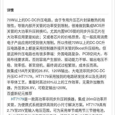
详情
70W以上的DC-DC升压电路，由于专用升压芯片封装散热的局
限性，导致内部开关管的功率受到限制，很难做到集成MOS开
关管的大功率升压转换IC。尤其内置MOS管的同步升压芯片在
大功率应用更是如此；又或者芯片的价格昂贵，在一般民用消费
电子产品应用时受到很大限制。所以传统70W以上的DC-DC升
压电路基本上都是采用控制器外接开关管的Boost升压结构。但
是这种升压电路也有很多弊端：外围电路复杂、PCB空间大、布
局布线要求高，否则容易产生振铃、驱动能力不够、输出电压不
稳、效率低、甚至烧机，最终调试过程繁琐，成本反而高。
款集成
15A开关管的26.8V、120W输出、大电流非同步DC-DC
升压IC-HT7179。HT7179采用独到的电路研发技术以及先进的
半导体工艺，重载时高达93%以上的工作效率，无需外加散热
器，升压到26.8V，可稳定输出120W。
百盛新纪元推荐
HT7179
是一款高功率非同步升压转换器，集成
20mΩ功率开
关管，为便携式系统提供高效的小尺寸解决方案。HT7179具有
2.7V至25V宽输入电压范围，可为采用单节或两节三节锂电池，