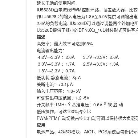
延长电池的使用时间.
IU5528D由电流模PWM控制环路，误差放大器，
作.IU5528D的输入电压为1.8V至5.0V提供可调输出电压
2.6A的负载电流. IU5528D可以通过调整两个外加
U5528D提供了纤小的DFN3X3_10L封装形式可供
描述
高效率：最大效率可达到
95%
电流输出能力：
4.2V→3.3V ：2.6A 3.7V→3.3V：2.6A
3.0V→3.3V ：1.7A 2.5V→3.3V：1.3A
1.8V→3.3V ：0.7A
低功耗
:静态电流：8μA
关断电流：
<0.1μA
输入电压范围：
1.8~5V
可调输出电压范围：
1.2~5V
开关频率
:1MHz Ÿ 基准电压：0.6V Ÿ 软 启 动
低压操作，可达
100%占空比
PWM/PFM自动切换占空比自动可调以保持很大负
应用
电池产品、
4G/5G模块、AIOT、POS系统
百盛新纪元