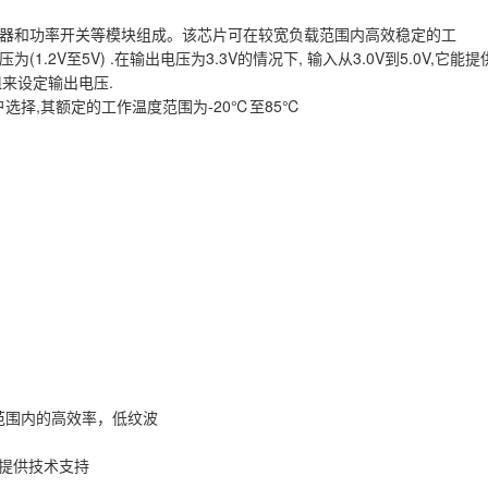
比较器和功率开关等模块组成。该芯片可在较宽负载范围内高效稳定的工
为(1.2V至5V) .在输出电压为3.3V的情况下, 输入从3.0V到5.0V,它能
电阻来设定输出电压.
客户选择,其额定的工作温度范围为-20℃至85℃
载范围内的高效率，低纹波
提供技术支持