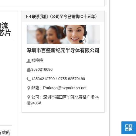
联系我们（公司至今已销售IC十五年）
电流
压芯片
深圳市百盛新纪元半导体有限公司
郑晓晓
3530216696
13534212799 /
0755-82570180
邮箱：Parkson@szparkson.net
公司：深圳市福田区华强北赛格广场24
楼2405A
有效的