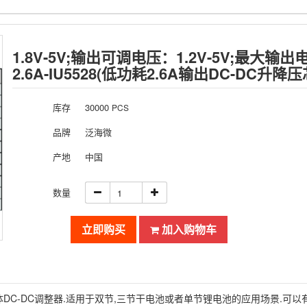
1.8V-5V;输出可调电压：1.2V-5V;最大输出
2.6A-IU5528(低功耗2.6A输出DC-DC升降
库存
30000
PCS
品牌
泛海微
产地
中国
数量
立即购买
加入购物车
一体DC-DC调整器.适用于双节,三节干电池或者单节锂电池的应用场景.可以