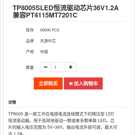
TP8005SLED恒流驱动芯片36V1.2A
兼容PT4115MT7201C
库存
30000
PCS
品牌
天源中芯
产地
中国
数量
立即购买
加入购物车
详情
TP8005
是一款工作在电感电流连续模式下的降压型
LED
恒流驱动器。用于高效地驱动一颗或者多颗串联
LED
。芯
片的输入电压范围为
5V~36V
，输出电流外部可调，最大可
达
1.2A
。