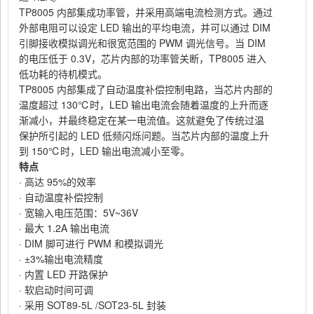
TP8005
内部集成功率管，并采用高端电流检测方式。通过
外部电阻可以设定
LED
输出的平均电流，并可以通过
DIM
引脚接收模拟调光和很宽范围的
PWM
调光信号。当
DIM
的电压低于
0.3V，芯片内部的功率管关断，TP8005
进入
低功耗的待机模式。
TP8005
内部集成了自动温度补偿控制电路，当芯片内部的
温度超过
130℃时，LED
输出电流会随着温度的上升而逐
渐减小，并最终稳定在某一电流值。这就避免了传统过温
保护所引起的
LED
低频闪烁问题。当芯片内部的温度上升
到
150℃时，LED 输出电流减小至零。
特点
·
高达
95%
的效率
·
自动温度补偿控制
· 宽输入电压范围：5V~36V
·
最大
1.2A
输出电流
· DIM
脚可进行
PWM
和模拟调光
· ±3%
输出电流精度
·
内置
LED
开路保护
·
软启动时间可调
·
采用
SOT89-5L /SOT23-5L
封装