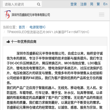
登录
注册
简
繁
En
当前位置：
首页
电源管理IC
TP8005SLED恒流驱动芯片36V1.2A兼容PT4115MT7201C
十一年优秀供应商
深圳市百盛新纪元半导体有限公司，自成立以来，始终坚守诚
信为本的原则，专注于半导体领域的技术创新与服务提升。我们专注
于DC-DC升压转换芯片、降压转换芯片、MOS场效应管、LDO稳压
芯片、锂电池充电管理芯片、锂电池保护系统芯片、过压过流保护芯
片、电压检测芯片的研发与销售，凭借多年的半导体销售从业经验和
公司经验丰富的FAE团队，我们为客户提供优质的产品和全方位的服
务。
我们的产品广泛应用于智能机器人、无线充、移动电源、无人机、安
防监控、车载导航、行车记录、暖手宝、补水仪、玩具等领域，以卓
越的性能和稳定的品质赢得了客户的广泛赞誉。无论是产品的性能还
是服务的质量，我们都力求做到最好，以满足客户不断变化的需求。
百盛新纪元秉持仓储式的经营理念，以诚信、感恩、服务为宗旨，致