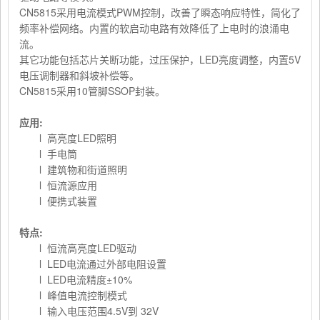
CN5815采用电流模式PWM控制，改善了瞬态响应特性，简化了
频率补偿网络。内置的软启动电路有效降低了上电时的浪涌电
流。
其它功能包括芯片关断功能，过压保护，LED亮度调整，内置5V
电压调制器和斜坡补偿等。
CN5815采用10管脚SSOP封装。
应用
:
l 高亮度LED照明
l 手电筒
l 建筑物和街道照明
l 恒流源应用
l 便携式装置
特点
:
l 恒流高亮度LED驱动
l LED电流通过外部电阻设置
l LED电流精度±10%
l 峰值电流控制模式
l 输入电压范围4.5V到 32V