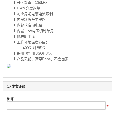
l 开关频率：330kHz
l PWM亮度调整
l 每个周期电感电流限制
l 内部斜坡产生电路
l 内部软启动电路
l 内置＋5V电压调制单元
l 低关断电流
l 工作环境温度范围：
－40℃ 到 85℃
l 采用10管脚SSOP封装
l 产品无铅，满足Rohs，不含卤素
发表评论
称呼