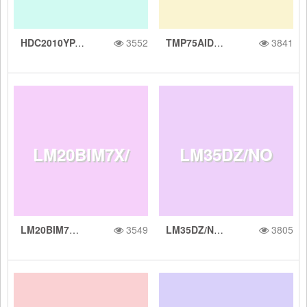
s 接口的 2C
HDC2010YPAR 2% RH 超小型、低功耗数字相对湿度传感器
3552
TMP75AIDR 采用业界通用 LM75 尺寸、具有 I2C/SMBus 接口的 1C 数字温度传感器
3841
AR 2% RH
采用业界通用
增益的 &plus
口的 2C 业界
数字温度传感
LM20BIM7X/
LM35DZ/NO
超小型、低功
LM75 尺寸、
mn;2&deg;C
通用温度传感
器
LM20BIM7X/NOPB ±1.5°C 模拟输出温度传感器
3549
LM35DZ/NOPB 1C 高压模拟温度传感器
3805
NOPB ±1.5°
PB 1C 高压
耗数字相对湿
具有 I2C/SM
模拟输出温度
器