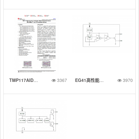
RLR 采用 2.5
BR 2% RH
级，与业界通
1.4V 的 ±0.5°
6mm2 封
低功耗数字相
用 LM75/TM
C 温度传感
TMP117AIDRVR 48 位 EEPROM、可替代 PT100/PT1000 RTD 的 0.1°C 数字温度传感器
3367
EG41高性能双极锁存型霍尔传感器：专为直流无刷电机设计的快速响应与高可靠性解决方案
3970
装、具有 I2
对湿度传感器
P75 相当
器，支持报警