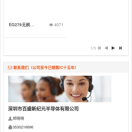
C/SMBus 接
功能
EG276无刷直流风扇驱动器：集成霍尔传感器与互补集电极开路输出的电子转换解决方案
4071
1/3
口的 2C 数字
联系我们（公司至今已销售IC十五年）
温度传感器
深圳市百盛新纪元半导体有限公司
郑晓晓
3530216696