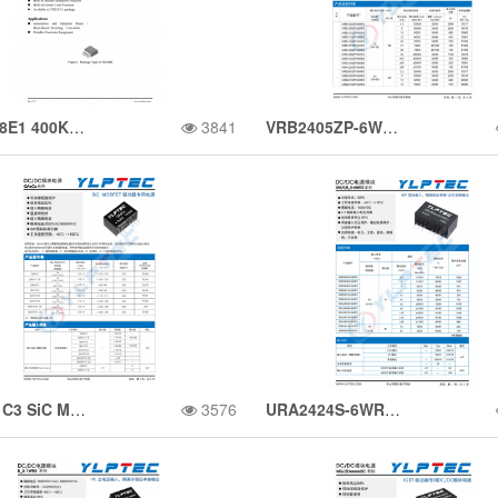
单电感器降压/升压
控制器
XL6008E1 400KHz 60V 3A开关电流升压/降压-升压/反相DC/DC转换器
3841
VRB2405ZP-6WR3 10W,超宽电压输入，隔离稳压单路/双路输出
转换器
QA151C3 SiC MOSFET 驱动器专用电源
3576
URA2424S-6WR3 宽压输入，隔离稳压单路/正负双路输出