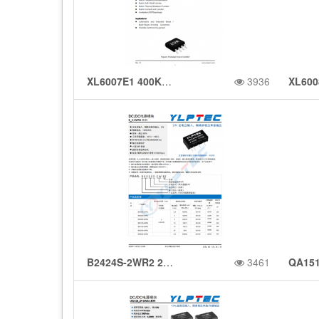
至 85°C 的 1.5A 升
压/升压转换器
XL6007E1 400KHz 60V 2A开关电流升压DC/DC转换器
3936
压、降压、反相开关
稳压器
B2424S-2WR2 2W,定电压输入，隔离非稳压单路输出
3461