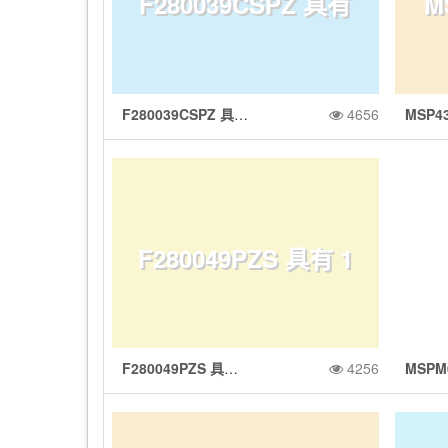
F280039CSPZ 具有
M
存、16KB SRAM、
S
K
F280039CSPZ 具有 CLA、CLB、AES 和 CAN-FD 的 C2000™ MCU 120MHz 384KB 闪存、FPU 和 TMU
4656
CLA、CLB、AES
2
12 位 ADC、DM
A
F280049PZS 具有 1
和 CAN-FD 的 C200
存
A、UART/SPI/I2
F280049PZS 具有 100MHz 频率、FPU、TMU、256KB 闪存、CLA、PGA、SDFM 的 C2000™ MCU
4256
00MHz 频率、FP