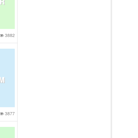
ZR
M、
的
3882
、2
SP
PM
 A
和
3877